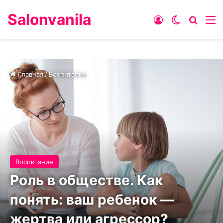
Salonvanila
Войти
Switch ski
Искат
М
Главная
/
Воспитание
Воспитание
Роль в обществе. Как
понять: ваш ребенок —
жертва или агрессор?