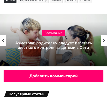
Теги
жертва или агрессор
мнение
ребенок
советы
Воспитание
Ахметова: родителям следует избегать
жесткого контроля за детьми в Сети
Добавить комментарий
Популярные статьи
Л
Н