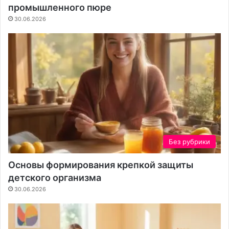
промышленного пюре
й
е
б
30.06.2026
е
Без рубрики
Основы формирования крепкой защиты
детского организма
30.06.2026