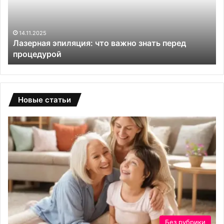
знать
и
перед
ув
процедурой
в
се
14.11.2025
Лазерная эпиляция: что важно знать перед
процедурой
Новые статьи
Без рубрики