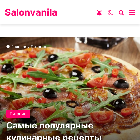
Salonvanila
Войти
Switch skin
Искат
М
Главная
/
Питание
Питание
Самые популярные
кулинарные рецепты