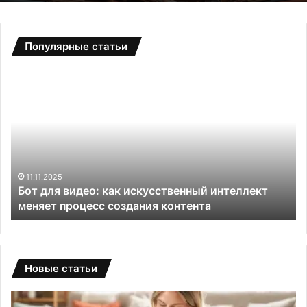
Популярные статьи
Б
С
о
а
т
д
д
о
л
в
я
ы
в
е
и
т
11.11.2025
и
Бот для видео: как искусственный интеллект
д
е
меняет процесс создания контента
е
п
о
л
:
и
к
ц
а
ы
Новые статьи
к
и
и
з
с
п