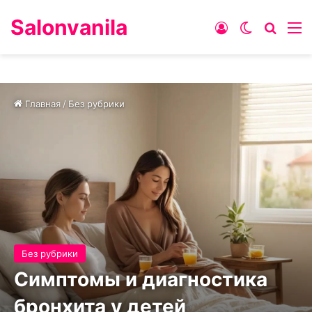
Salonvanila
Войти
Switch ski
Искат
М
Главная
/
Без рубрики
Без рубрики
Симптомы и диагностика
бронхита у детей