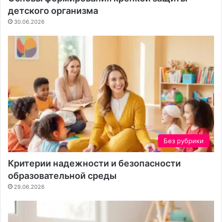
о
к
детского организма
н
а
30.06.2026
т
е
н
т
а
Без рубрики
Критерии надежности и безопасности
образовательной среды
29.06.2026