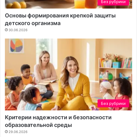
Без рубрики
я
с
к
т
Основы формирования крепкой защиты
о
к
детского организма
н
а
30.06.2026
т
е
н
т
а
Без рубрики
Критерии надежности и безопасности
образовательной среды
29.06.2026