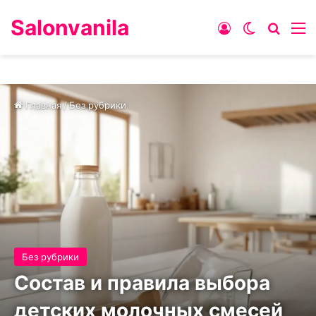
Salonvanila
Войти
Switch ski
Искат
М
Главная
/
Без рубрики
Без рубрики
Состав и правила выбора
детских молочных смесей