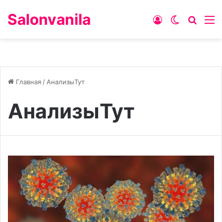
Salonvanila
Войти
Switch ski
Искат
М
Главная
/
АнализыТут
АнализыТут