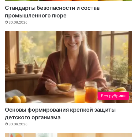
т
н
Стандарты безопасности и состав
п
и
промышленного пюре
р
е
о
д
30.06.2026
ц
л
е
я
с
в
с
а
с
ш
о
е
з
г
д
о
а
у
н
ч
и
а
Без рубрики
я
с
к
т
Основы формирования крепкой защиты
о
к
детского организма
н
а
30.06.2026
т
е