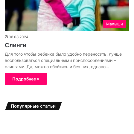
Малыши
08.08.2024
Слинги
Для того чтобы ребенка было удобно переносить, лучше
воспользоваться специальными приспособлениями –
слингами. Да, можно обойтись и без них, однако…
Подробнее »
Популярные статьи
Б
С
о
а
т
д