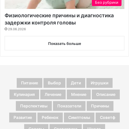
Без рубрики
Физиологические причины и диагностика
задержки контроля головы
29.06.2026
Показать больше
Питание
Выбор
Дети
Игрушки
Кулинария
Лечение
Мнение
Описание
Перспективы
Показатели
Причины
Развитие
Ребенок
Симптомы
Советф
Советы
Статистика
Школа