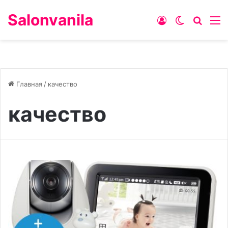
Salonvanila
Войти
Switch ski
Искат
М
Главная
/
качество
качество