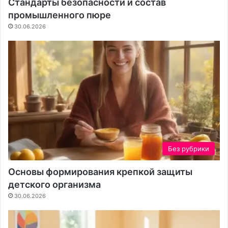
Стандарты безопасности и состав
о
п
промышленного пюре
т
р
а
о
30.06.2026
о
ц
ч
е
и
с
с
с
т
с
о
о
т
з
е
д
а
н
и
Без рубрики
я
к
Основы формирования крепкой защиты
о
детского организма
н
30.06.2026
т
е
н