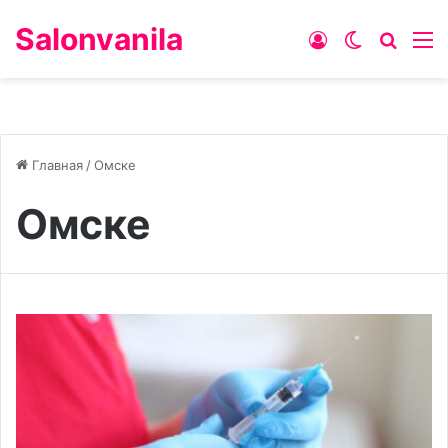
Salonvanila
Войти
Switch ski
Искат
М
Главная
/
Омске
Омске