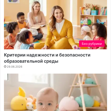
т
а
Без рубрики
Критерии надежности и безопасности
образовательной среды
29.06.2026