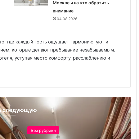
Москве и на что обратить
б
внимание
о
т
04.08.2026
а
о
ч
о, где каждый гость ощущает гармонию, уют и
и
вием, которые делают пребывание незабываемым.
с
т
 отеля, уступая место комфорту, расслаблению и
о
т
е
ь следующую
ез рубрики