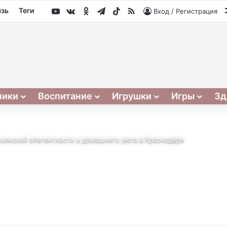
YouTube
vk.com
Одноклассники
Telegram
TikTok
RSS
язь
Теги
Вход / Регистрация
ники
Воспитание
Игрушки
Игры
Зд
итальянской элегантности и домашнего уюта в Краснодаре