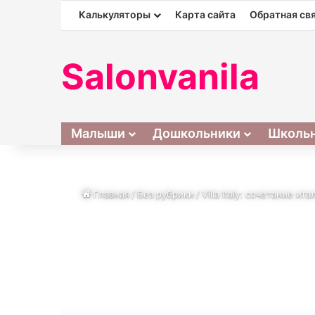
Калькуляторы
Карта сайта
Обратная св
Salonvanila
Малыши
Дошкольники
Школь
Главная
/
Без рубрики
/
Villa Italy: сочетание 