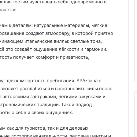
воляя гостям чувствовать себя одновременно в
Х
ранстве.
и
м
нием к деталям: натуральные материалы, мягкие
ч
освещение создают атмосферу, в которой приятно
и
пластиковых
оминающем итальянские виллы: светлые тона,
с
м под
05.11.2025
т
ё это создаёт ощущение лёгкости и гармонии.
аказ:
Химчистка дивана на дому:
к
гость получает комфорт и приватность,
возможности
удобство, качество и забота о
а
чистоте
д
и
в
луг для комфортного пребывания. SPA-зона с
а
зволяет расслабиться и восстановить силы после
н
 авторскими завтраками, лёгкими закусками и
а
строномических традиций. Такой подход
н
а
боты о себе и своих ощущениях.
д
о
ым как для туристов, так и для деловых
м
рные достопримечательности, деловые центры и