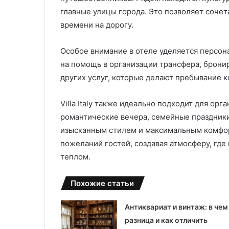
и
в
в
главные улицы города. Это позволяет сочета
ы
е
х
времени на дорогу.
р
и
с
з
Особое внимание в отеле уделяется персон
а
д
на помощь в организации трансфера, брони
л
е
ь
л
других услуг, которые делают пребывание
н
и
о
й
Villa Italy также идеально подходит для ор
с
л
романтические вечера, семейные праздники
т
и
ь
т
изысканным стилем и максимальным комфор
ь
пожеланий гостей, создавая атмосферу, где
к
е
теплом.
о
м
м
п
ф
Похожие статьи
о
о
д
р
д
Антиквариат и винтаж: в чем
т
а
разница и как отличить
и
в