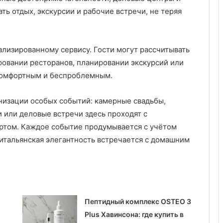
у
ть отдых, экскурсии и рабочие встречи, не теряя
:
у
д
о
ализированному сервису. Гости могут рассчитывать
б
ровании ресторанов, планировании экскурсий или
с
т
 комфортным и беспроблемным.
в
о
ганизации особых событий: камерные свадьбы,
,
 или деловые встречи здесь проходят с
к
а
том. Каждое событие продумывается с учётом
ч
 итальянская элегантность встречается с домашним
е
с
т
в
о
и
Пептидный комплекс OSTEO 3
з
Plus Хавинсона: где купить в
а