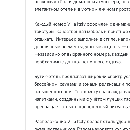
роскошь и тёплая домашняя атмосфера, поз
С
И
элегантном отеле и в уютном личном прост
а
з
р
г
Каждый номер Villa Italy оформлен с внима
а
о
08.08.2025
текстуры, качественная мебель и приятное 
ф
т
Изготовление 
а
отдыхать. Интерьер выполнен в стиле, нап
о
изделий литье
16.12.2025
н
в
деревянные элементы, уютные акценты — вс
Сарафаны для женщин:
давлением на з
ы
л
Независимо от выбранного номера, каждый 
универсальность, комфорт и
технологии и 
д
е
необходимые для полноценного отдыха.
стиль
ВПМ
л
н
я
и
ж
е
Бутик-отель предлагает широкий спектр ус
е
п
бассейном, саунами и зонами релаксации по
н
л
насыщенного дня. Гости могут наслаждаться
щ
а
напитками, созданными с учётом лучших га
и
с
н
т
превращает отдых в полноценный ритуал за
и
у
к
Расположение Villa Italy делает отель удобн
н
о
путешественников. Рядом находятся культу