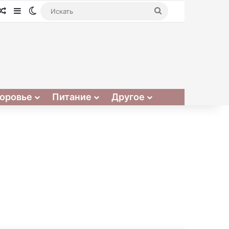
Случайная статья
Sidebar
Switch skin
Искать
оровье
Питание
Другое