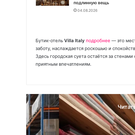
подлинную вещь
с
л
т
04.08.2026
е
и
н
л
и
ь
е
м
Бутик-отель
Villa Italy
подробнее
— это мест
н
заботу, наслаждается роскошью и спокойст
а
з
Здесь городская суета остаётся за стенами
а
приятным впечатлениям.
к
а
з
:
т
е
х
Читат
н
о
л
Б
о