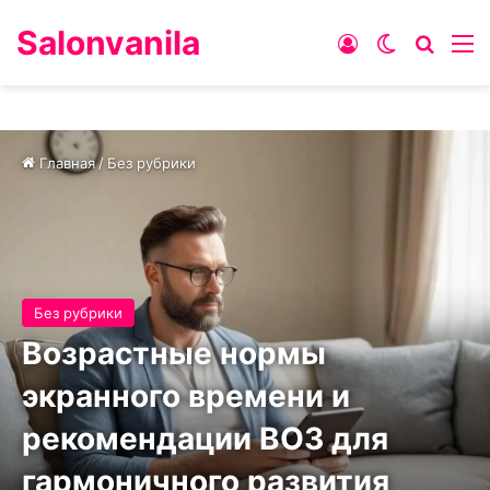
Salonvanila
Войти
Switch ski
Искат
М
Главная
/
Без рубрики
Без рубрики
Возрастные нормы
экранного времени и
рекомендации ВОЗ для
гармоничного развития