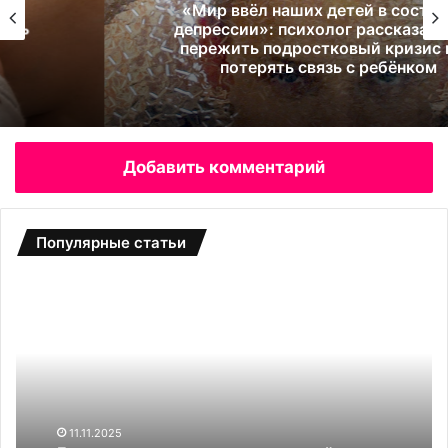
«Мир ввёл наших детей в состояние
депрессии»: психолог рассказала, как
пережить подростковый кризис и не
потерять связь с ребёнком
Добавить комментарий
Популярные статьи
Б
С
о
а
т
д
д
о
л
в
я
ы
в
е
и
т
11.11.2025