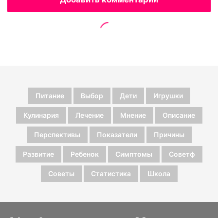
Питание
Выбор
Дети
Игрушки
Кулинария
Лечение
Мнение
Описание
Перспективы
Показатели
Причины
Развитие
Ребенок
Симптомы
Советф
Советы
Статистика
Школа