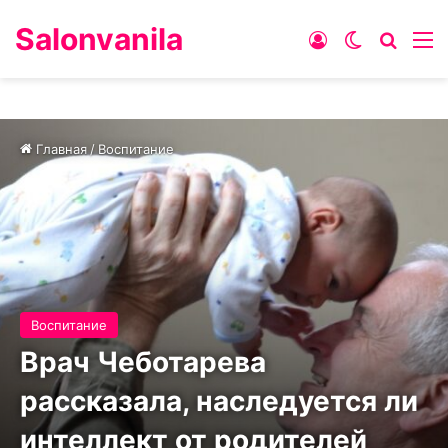
Salonvanila
Войти
Switch ski
Искат
М
Главная
/
Воспитание
Воспитание
Врач Чеботарева
рассказала, наследуется ли
интеллект от родителей