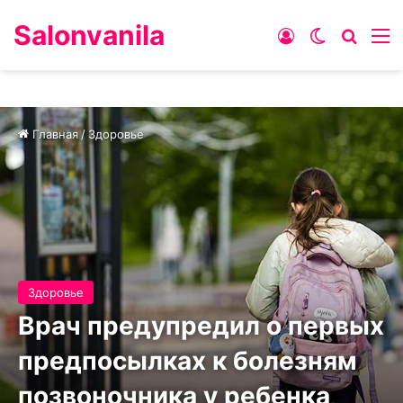
Salonvanila
Войти
Switch ski
Искат
М
Главная
/
Здоровье
Здоровье
Врач предупредил о первых
предпосылках к болезням
позвоночника у ребенка