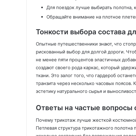
г
Для поездок лучше выбирать полотна, 
и
и
Обращайте внимание на плотное плете
и
в
Тонкости выбора состава д
о
з
Опытные путешественники знают, что стоп
м
рискованный выбор для долгой дороги. Что
о
не менее пяти процентов эластичных добаво
ж
н
создают своего рода каркас, который удерж
о
ткани. Это залог того, что гардероб остан
с
транзита через несколько часовых поясов.
т
эстетику натурального сырья и выносливос
и
В
П
Ответы на частые вопросы 
М
Почему трикотаж лучше жесткой костюмно
Петлевая структура трикотажного полотна п
исходное состояние без повреждения волок