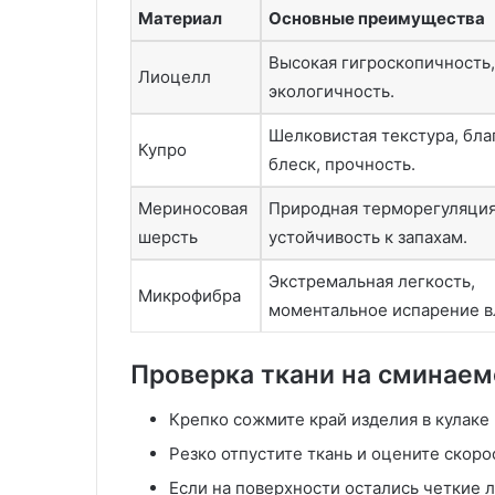
с
л
Материал
Основные преимущества
т
е
Высокая гигроскопичность,
и
н
Лиоцелл
л
и
экологичность.
ь
е
м
Шелковистая текстура, бл
Купро
н
блеск, прочность.
а
з
Мериносовая
Природная терморегуляция
а
шерсть
устойчивость к запахам.
к
а
Экстремальная легкость,
Микрофибра
з
моментальное испарение в
:
т
е
Проверка ткани на сминаем
х
н
Крепко сожмите край изделия в кулаке 
о
Резко отпустите ткань и оцените скор
л
о
Если на поверхности остались четкие 