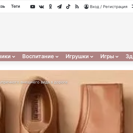
YouTube
vk.com
Одноклассники
Telegram
TikTok
RSS
язь
Теги
Вход / Регистрация
ники
Воспитание
Игрушки
Игры
Зд
упречного внешнего вида в дороге