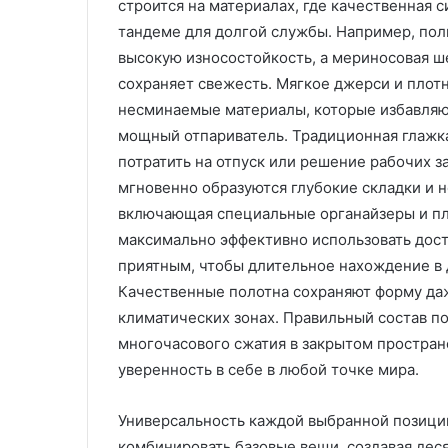
строится на материалах, где качественная 
С
И
тандеме для долгой службы. Например, пол
а
з
высокую износостойкость, а мериносовая ш
р
г
сохраняет свежесть. Мягкое джерси и плот
а
о
08.08.2025
несминаемые материалы, которые избавляют
ф
т
Изготовление 
а
о
мощный отпариватель. Традиционная глажк
изделий литье
16.12.2025
н
в
потратить на отпуск или решение рабочих з
Сарафаны для женщин:
давлением на з
ы
л
мгновенно образуются глубокие складки и 
универсальность, комфорт и
технологии и 
д
е
включающая специальные органайзеры и пл
стиль
ВПМ
л
н
я
максимально эффективно использовать дост
и
ж
е
приятным, чтобы длительное нахождение в 
е
п
Качественные полотна сохраняют форму даж
н
л
климатических зонах. Правильный состав п
щ
а
многочасового сжатия в закрытом пространс
и
с
н
т
уверенность в себе в любой точке мира.
и
у
к
Универсальность каждой выбранной позиции
н
о
комбинировать базовые вещи, создавая дес