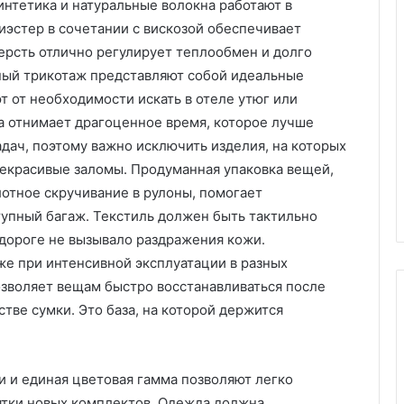
синтетика и натуральные волокна работают в
Х
иэстер в сочетании с вискозой обеспечивает
и
ерсть отлично регулирует теплообмен и долго
м
ный трикотаж представляют собой идеальные
ч
 от необходимости искать в отеле утюг или
и
пластиковых
с
а отнимает драгоценное время, которое лучше
м под
05.11.2025
т
адач, поэтому важно исключить изделия, на которых
аказ:
Химчистка дивана на дому:
к
некрасивые заломы. Продуманная упаковка вещей,
возможности
удобство, качество и забота о
а
отное скручивание в рулоны, помогает
чистоте
д
упный багаж. Текстиль должен быть тактильно
и
в
дороге не вызывало раздражения кожи.
а
е при интенсивной эксплуатации в разных
н
озволяет вещам быстро восстанавливаться после
а
тве сумки. Это база, на которой держится
н
а
д
о
 и единая цветовая гамма позволяют легко
м
ятки новых комплектов. Одежда должна