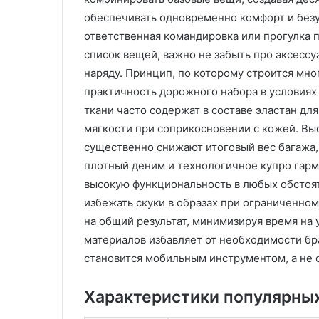
и
в
в
ы
обеспечивать одновременно комфорт и безу
е
х
ответственная командировка или прогулка 
р
и
список вещей, важно не забыть про аксесс
с
з
наряду. Принцип, по которому строится мн
а
д
л
е
практичность дорожного набора в условия
ь
л
ткани часто содержат в составе эластан дл
н
и
мягкости при соприкосновении с кожей. Вы
о
й
существенно снижают итоговый вес багажа,
с
л
т
плотный деним и технологичное купро гарм
и
ь
т
высокую функциональность в любых обстоят
ь
избежать скуки в образах при ограниченно
к
е
на общий результат, минимизируя время на
о
м
материалов избавляет от необходимости бр
м
п
ф
о
становится мобильным инструментом, а не 
о
д
р
д
Характеристики популярны
т
а
и
в