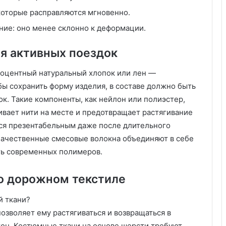
которые расправляются мгновенно.
ние: оно менее склонно к деформации.
ля активных поездок
роцентный натуральный хлопок или лен —
бы сохранить форму изделия, в составе должно быть
к. Такие компоненты, как нейлон или полиэстер,
ивает нити на месте и предотвращает растягивание
ется презентабельным даже после длительного
 Качественные смесовые волокна объединяют в себе
ть современных полимеров.
о дорожном текстиле
й ткани?
озволяет ему растягиваться и возвращаться в
он. Костюмные ткани на основе шерсти требуют