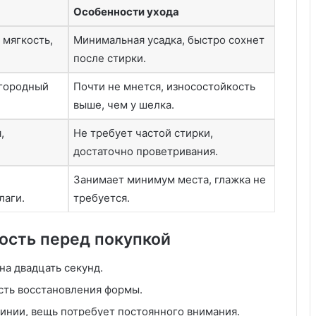
б
Особенности ухода
о
 мягкость,
Минимальная усадка, быстро сохнет
т
а
после стирки.
о
ч
агородный
Почти не мнется, износостойкость
и
выше, чем у шелка.
с
т
,
Не требует частой стирки,
о
достаточно проветривания.
т
е
Занимает минимум места, глажка не
лаги.
требуется.
ость перед покупкой
на двадцать секунд.
ость восстановления формы.
линии, вещь потребует постоянного внимания.