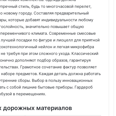
у
:
пречный стиль, будь то многочасовой перелет,
у
по новому городу. Составляя предварительный
д
уары, которые добавят индивидуальности любому
о
огослойность, значительно повышает общую
б
с
х переменчивого климата. Современные смесовые
т
я лучшей посадки по фигуре и лиоцелл для приятной
в
сокотехнологичный нейлон и легкая микрофибра
о
 не требуя при этом сложного ухода. Классический
,
онично дополняют подбор образов, гарантируя
к
а
ельствах. Грамотное сочетание фактур позволяет
ч
м наборе предметов. Каждая деталь должна работать
е
 утренние сборы. Выбор в пользу инновационных
с
ать с собой лишние бытовые приборы. Гардероб
т
в
обузой в перемещениях.
о
и
х дорожных материалов
з
а