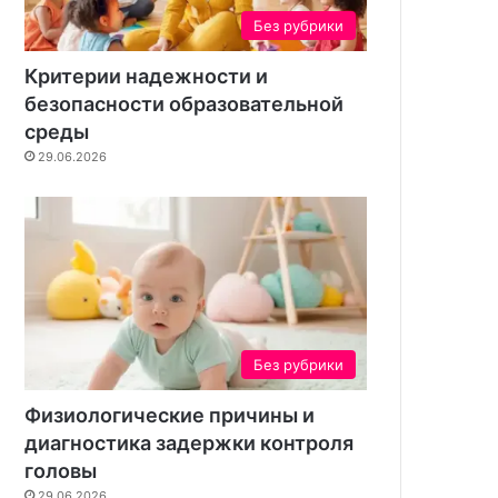
н
Без рубрики
т
а
Критерии надежности и
безопасности образовательной
среды
29.06.2026
Без рубрики
Физиологические причины и
диагностика задержки контроля
головы
29.06.2026