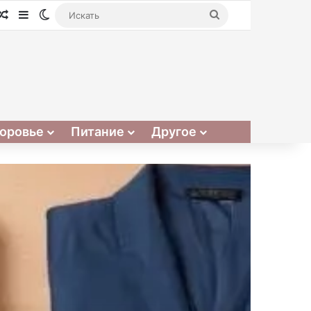
Случайная статья
Sidebar
Switch skin
Искать
оровье
Питание
Другое