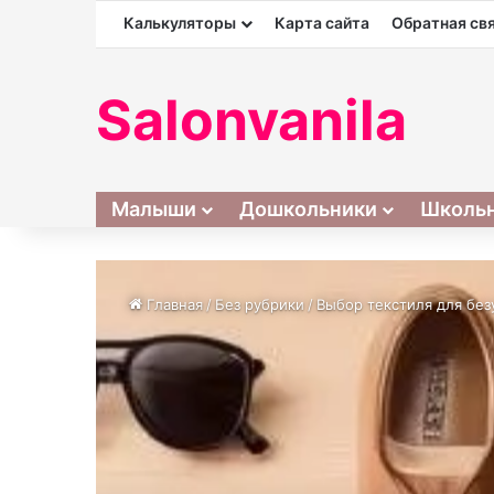
Калькуляторы
Карта сайта
Обратная св
Salonvanila
Малыши
Дошкольники
Школь
Главная
/
Без рубрики
/
Выбор текстиля для без