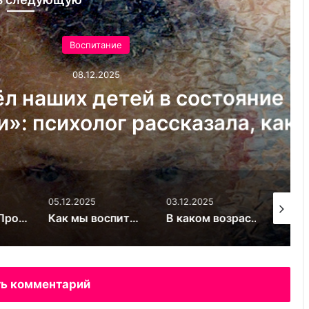
оспитание
08.12.2025
х детей в состояние
олог рассказала, как
стковый кризис и не
вязь с ребёнком
05.12.2025
03.12.2025
03.12.20
Велосипед. Простой способ сделать ребёнка счастливым
Как мы воспитываем своих детей? Скрытые послания
В каком возрасте можно дарить ребёнку смартфон на Новый год: врачи и психологи обсудили риски
ь комментарий