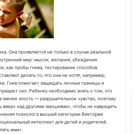
Х
и
м
ч
и
пластиковых
с
м под
05.11.2025
т
аказ:
Химчистка дивана на дому:
ка. Она проявляется не только в случае реальной
к
возможности
удобство, качество и забота о
а
внутренний мир: мысли, желания, убеждения.
чистоте
д
е, как пробы гнева, тестирование способов
и
ставляют делать то, что они не хотят, например,
в
лужи. Гнев помогает защищать личные границы и
а
н
придает сил. Ребенку необходимо знать о том, что
а
 не менее злость — разрушительное чувство, поэтому
н
ть вверх над другими эмоциями», чтобы не навредить
а
жнения психолога высшей категории Виктории
д
моциональный интеллект для детей и родителей.
о
м
лять ими».