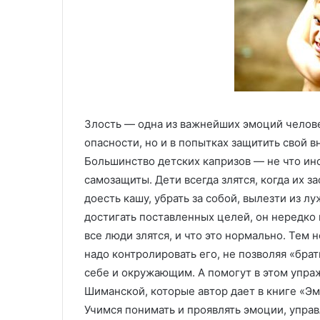
С
И
а
з
р
г
а
о
08.08.2025
ф
т
Изготовление 
а
о
изделий литье
16.12.2025
н
в
Сарафаны для женщин:
давлением на з
Злость — одна из важнейших эмоций челове
ы
л
универсальность, комфорт и
технологии и 
д
е
опасности, но и в попытках защитить свой 
стиль
ВПМ
л
н
Большинство детских капризов — не что ино
я
и
самозащиты. Дети всегда злятся, когда их за
ж
е
доесть кашу, убрать за собой, вылезти из 
е
п
н
л
достигать поставленных целей, он нередко 
щ
а
все люди злятся, и что это нормально. Тем
и
с
надо контролировать его, не позволяя «бра
н
т
себе и окружающим. А помогут в этом упра
и
у
Шиманской, которые автор дает в книге «Э
к
н
о
Учимся понимать и проявлять эмоции, управ