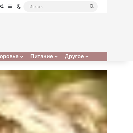
Случайная статья
Sidebar
Switch skin
Искать
оровье
Питание
Другое