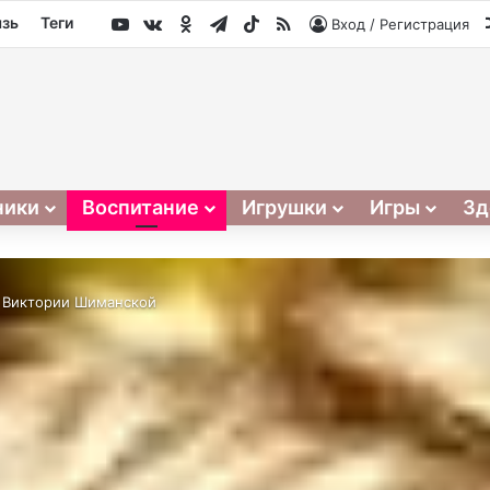
YouTube
vk.com
Одноклассники
Telegram
TikTok
RSS
язь
Теги
Вход / Регистрация
ники
Воспитание
Игрушки
Игры
Зд
т Виктории Шиманской