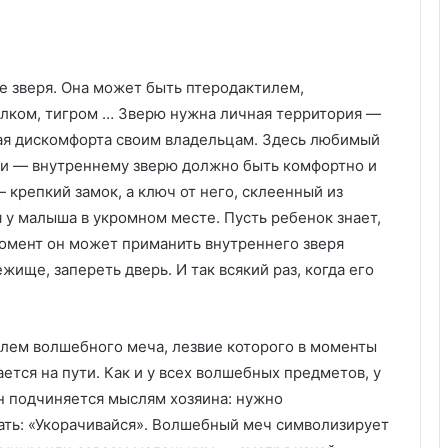
у
:
у
д
о
е зверя. Она может быть птеродактилем,
б
лком, тигром … Зверю нужна личная территория —
с
авая дискомфорта своим владельцам. Здесь любимый
т
ки — внутреннему зверю должно быть комфортно и
в
о
 крепкий замок, а ключ от него, склеенный из
,
я у малыша в укромном месте. Пусть ребенок знает,
к
момент он может приманить внутреннего зверя
а
жище, запереть дверь. И так всякий раз, когда его
ч
е
с
т
елем волшебного меча, лезвие которого в моменты
в
ается на пути. Как и у всех волшебных предметов, у
о
н подчиняется мыслям хозяина: нужно
и
з
вать: «Укорачивайся». Волшебный меч символизирует
а