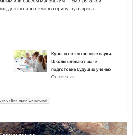
омным или совсем маленьким — смотря какой
б
оит, достаточно немного припугнуть врага.
о
т
а
о
ч
и
с
Курс на естественные науки.
т
о
Школы сделают шаг к
т
подготовке будущих ученых
е
09.12.2025
ости от Виктории Шиманской
ь следующую