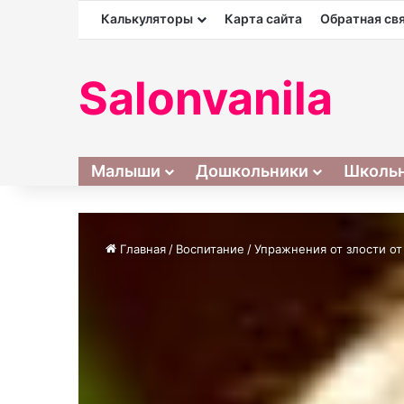
Калькуляторы
Карта сайта
Обратная св
Salonvanila
Малыши
Дошкольники
Школь
Главная
/
Воспитание
/
Упражнения от злости о