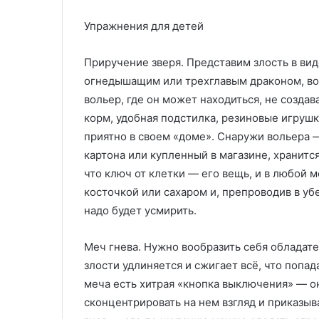
и
в
в
ы
Упражнения для детей
е
х
р
и
с
з
Приручение зверя. Представим злость в вид
а
д
огнедышащим или трехглавым драконом, во
л
е
вольер, где он может находиться, не созд
ь
л
корм, удобная подстилка, резиновые игруш
н
и
о
й
приятно в своем «доме». Снаружи вольера —
с
л
картона или купленный в магазине, хранитс
т
и
что ключ от клетки — его вещь, и в любой 
ь
т
косточкой или сахаром и, препроводив в убе
ь
к
надо будет усмирить.
е
о
м
м
п
Меч гнева. Нужно вообразить себя обладат
ф
о
злости удлиняется и сжигает всё, что попад
о
д
меча есть хитрая «кнопка выключения» — о
р
д
т
а
сконцентрировать на нем взгляд и приказы
и
в