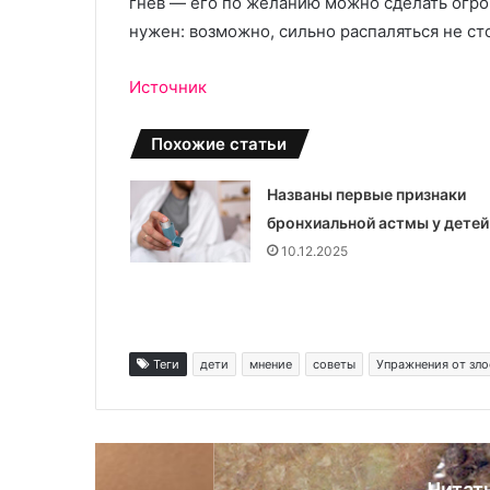
гнев — его по желанию можно сделать огр
с
л
нужен: возможно, сильно распаляться не ст
т
е
и
н
л
и
Источник
ь
е
м
Похожие статьи
н
а
Названы первые признаки
з
бронхиальной астмы у детей
а
к
10.12.2025
а
з
:
т
е
Теги
дети
мнение
советы
Упражнения от зл
х
н
о
л
о
Читат