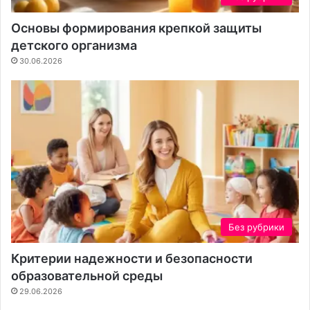
с
т
Основы формирования крепкой защиты
к
детского организма
а
30.06.2026
Без рубрики
Критерии надежности и безопасности
образовательной среды
29.06.2026