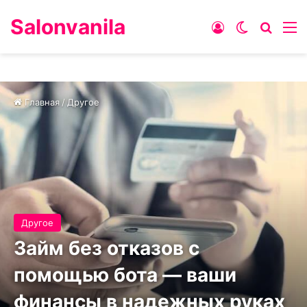
Salonvanila
Войти
Switch ski
Искат
М
Главная
/
Другое
Другое
Займ без отказов с
помощью бота — ваши
финансы в надежных руках