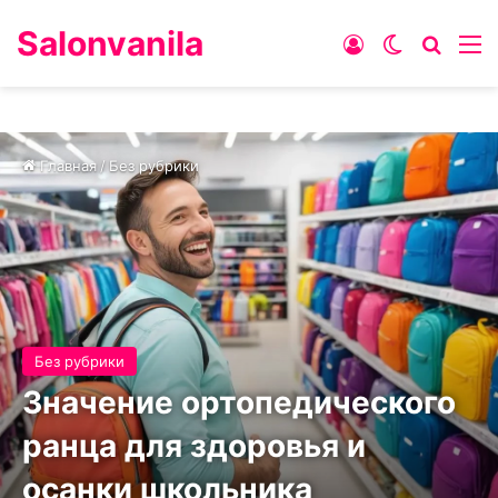
Salonvanila
Войти
Switch ski
Искат
М
Главная
/
Без рубрики
Без рубрики
Значение ортопедического
ранца для здоровья и
осанки школьника