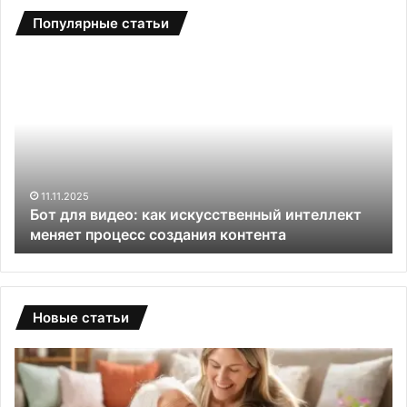
Популярные статьи
Б
С
о
а
т
д
д
о
л
в
я
ы
в
е
и
т
11.11.2025
и
Бот для видео: как искусственный интеллект
д
е
меняет процесс создания контента
е
п
о
л
:
и
к
ц
а
ы
Новые статьи
к
и
и
з
с
п
к
о
у
л