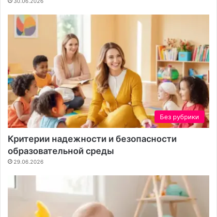
30.06.2026
т
е
н
т
а
Без рубрики
Критерии надежности и безопасности
образовательной среды
29.06.2026