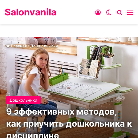
Salonvanila
Войти
Switch ski
Искат
М
Главная
/
Дошкольники
Дошкольники
9 эффективных методов,
как приучить дошкольника к
дисциплине