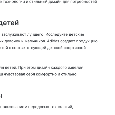
 технологии и стильный дизайн для потребностей
Б
о
т
детей
д
л
11.11.2025
 заслуживают лучшего. Исследуйте детские
я
Бот для видео: как
в
х девочек и мальчиков. Adidas создает продукцию,
ана на дому:
искусственный интеллект
и
етей с соответствующей детской спортивной
ство и забота о
меняет процесс создания
д
контента
е
о
:
ля детей. При этом дизайн каждого изделия
к
ш чувствовал себя комфортно и стильно
а
к
и
ы
с
к
у
использованием передовых технологий,
с