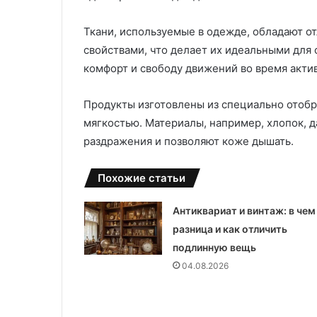
в
у
ы
:
х
у
Ткани, используемые в одежде, обладают о
и
д
свойствами, что делает их идеальными для
з
о
комфорт и свободу движений во время актив
д
б
е
с
Продукты изготовлены из специально отобр
л
т
и
в
мягкостью. Материалы, например, хлопок, 
й
о
раздражения и позволяют коже дышать.
л
,
и
к
Похожие статьи
т
а
ь
ч
е
е
Антиквариат и винтаж: в чем
м
с
разница и как отличить
п
т
подлинную вещь
о
в
04.08.2026
д
о
д
и
а
з
в
а