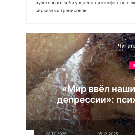
чувствовать себя уверенно и комфортно в л
серьезных тренировок.
Читат
В
Велосипед. Про
ребёнка
.12.2025
05.12.2025
05.12.2025