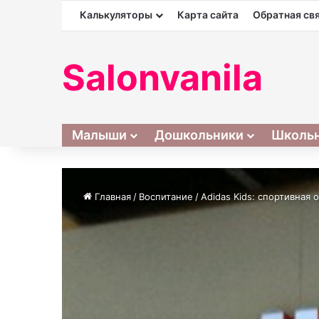
Калькуляторы
Карта сайта
Обратная св
Salonvanila
Малыши
Дошкольники
Школь
Главная
/
Воспитание
/
Adidas Kids: спортивная