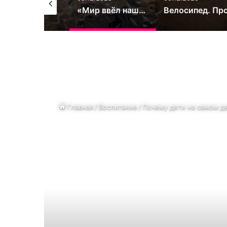
«Мир ввёл наших детей в состояние депрессии»: психолог рассказала, как пережить подростковый кризис и не потерять связь с ребёнком
Велосипед. Простой способ сделать ребёнка счастливым
Как мы воспитываем своих 