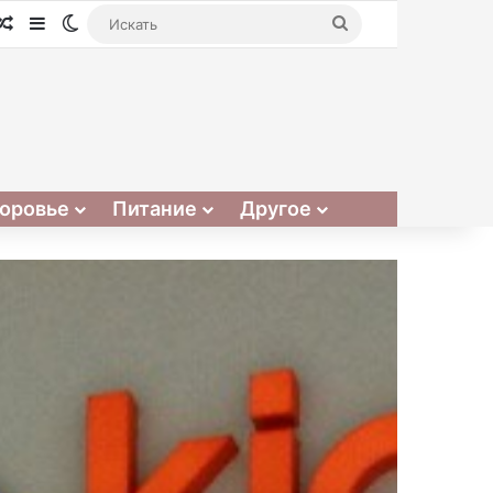
Случайная статья
Sidebar
Switch skin
Искать
оровье
Питание
Другое