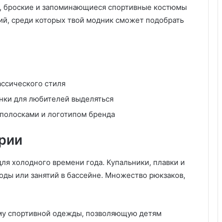
н
е, броские и запоминающиеся спортивные костюмы
т
ций, среди которых твой модник сможет подобрать
а
ассического стиля
нки для любителей выделяться
 полосками и логотипом бренда
рии
ля холодного времени года. Купальники, плавки и
оды или занятий в бассейне. Множество рюкзаков,
ему спортивной одежды, позволяющую детям