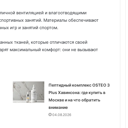
с
т
в
тличной вентиляцией и влагоотводящими
е
 спортивных занятий. Материалы обеспечивают
н
ных игр и занятий спортом.
н
ы
анных тканей, которые отличаются своей
й
и
дарят максимальный комфорт: они не вызывают
н
т
е
л
л
е
Пептидный комплекс OSTEO 3
к
Plus Хавинсона: где купить в
т
Москве и на что обратить
м
внимание
е
н
04.08.2026
я
е