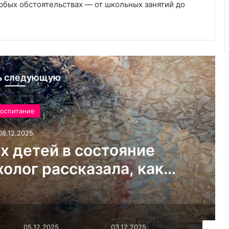
юбых обстоятельствах — от школьных занятий до
ь следующую
оспитание
05.12.2025
стой способ сделать
 счастливым
03.12.2025
03.12.2025
02.12.20