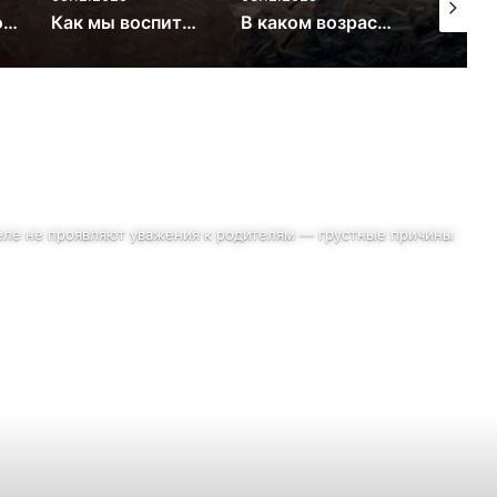
детей? Скрытые послания
В каком возрасте можно дарить ребёнку смартфон на Новый год: врачи и психологи обсудили риски
Ахметова: родителям следует избегать жесткого контроля за детьми в Сети