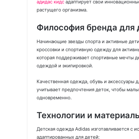
адидас кидс
адаптирует свои инновационные
И
Х
растущего организма.
з
и
г
м
Философия бренда для 
о
ч
08.08.2025
т
и
Изготовление пластиковых
Начинающие звезды спорта и активные дети
о
с
изделий литьем под
05.11.2025
в
т
кроссовки и спортивную одежду для активны
давлением на заказ:
Химчистка див
л
к
которая поддерживает спортивные мечты д
технологии и возможности
удобство, каче
е
а
одеждой и экипировкой.
ВПМ
чистоте
н
д
и
и
е
в
Качественная одежда, обувь и аксессуары д
п
а
учитывает предпочтения деток, чтобы малы
л
н
одновременно.
а
а
с
н
Технологии и материал
т
а
и
д
к
о
Детская одежда Adidas изготавливается с 
о
м
адаптированных для детей: