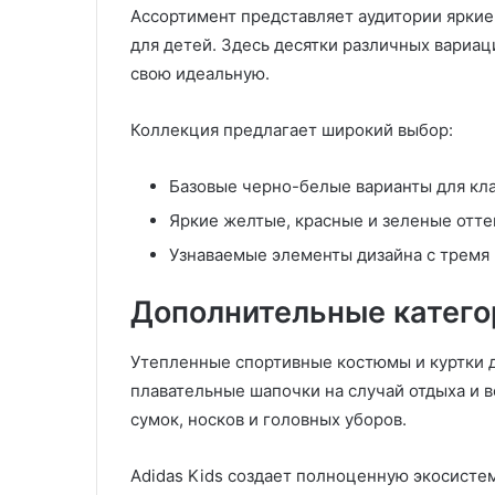
г
Ассортимент представляет аудитории ярки
и
для детей. Здесь десятки различных вариа
и
свою идеальную.
и
в
о
Коллекция предлагает широкий выбор:
з
м
Базовые черно-белые варианты для кл
о
ж
Яркие желтые, красные и зеленые отте
н
Узнаваемые элементы дизайна с тремя
о
с
Дополнительные катего
т
и
В
Утепленные спортивные костюмы и куртки д
П
плавательные шапочки на случай отдыха и в
М
сумок, носков и головных уборов.
Adidas Kids создает полноценную экосист