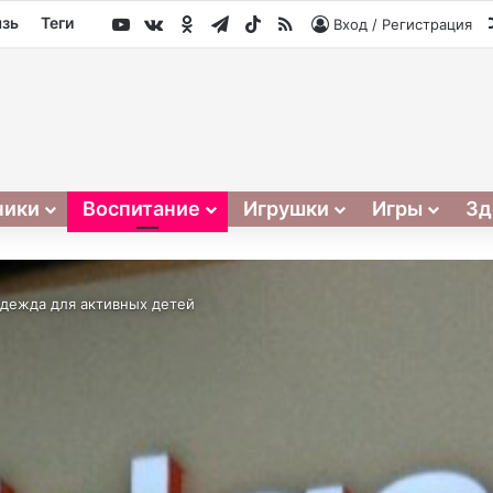
YouTube
vk.com
Одноклассники
Telegram
TikTok
RSS
язь
Теги
Вход / Регистрация
ники
Воспитание
Игрушки
Игры
Зд
 одежда для активных детей