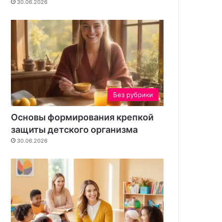
30.06.2026
н
и
е
д
л
я
в
а
ш
Без рубрики
е
г
Основы формирования крепкой
о
защиты детского организма
у
30.06.2026
ч
а
с
т
к
а