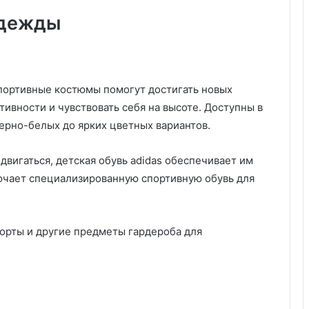
т
одежды
п
р
о
ц
е
ортивные костюмы помогут достигать новых
с
ивности и чувствовать себя на высоте. Доступны в
с
ерно-белых до ярких цветных вариантов.
с
о
з
двигаться, детская обувь adidas обеспечивает им
д
ючает специализированную спортивную обувь для
а
н
и
я
орты и другие предметы гардероба для
к
о
н
т
е