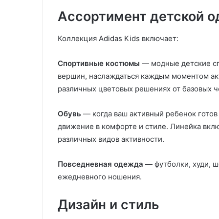
л
б
Ассортимент детской 
е
о
н
т
Коллекция Adidas Kids включает:
и
а
е
о
м
ч
Спортивные костюмы
— модные детские сп
н
и
вершин, наслаждаться каждым моментом акт
а
с
различных цветовых решениях от базовых ч
з
т
а
о
к
т
Обувь
— когда ваш активный ребенок готов 
а
е
движение в комфорте и стиле. Линейка вкл
з
различных видов активности.
т
е
Повседневная одежда
— футболки, худи, ш
х
ежедневного ношения.
н
о
Дизайн и стиль
л
о