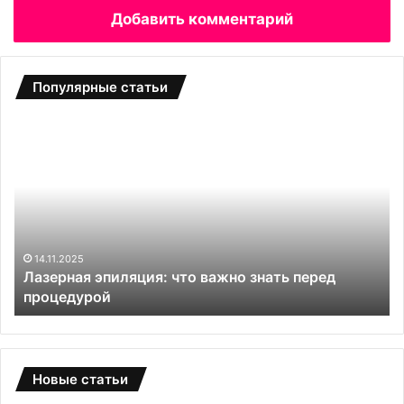
Добавить комментарий
Популярные статьи
Л
Н
а
а
з
р
е
а
р
щ
н
и
а
в
я
а
14.11.2025
Лазерная эпиляция: что важно знать перед
э
н
процедурой
п
и
и
е
л
в
я
о
ц
л
Новые статьи
и
о