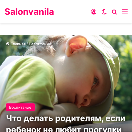
Salonvanila
Войти
Switch ski
Искат
М
Главная
/
Воспитание
Воспитание
Что делать родителям, если
ребенок не любит прогулки