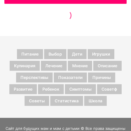
Питание
Выбор
Дети
Игрушки
Кулинария
Лечение
Мнение
Описание
Перспективы
Показатели
Причины
Развитие
Ребенок
Симптомы
Советф
Советы
Статистика
Школа
Сайт для будущих мам и мам с детьми © Все права защищены