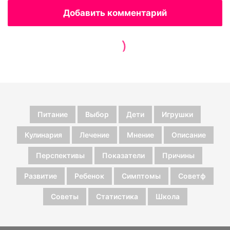
Питание
Выбор
Дети
Игрушки
Кулинария
Лечение
Мнение
Описание
Перспективы
Показатели
Причины
Развитие
Ребенок
Симптомы
Советф
Советы
Статистика
Школа