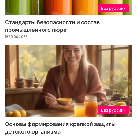
д
т
Без рубрики
у
ь
р
в
Стандарты безопасности и состав
о
с
промышленного пюре
й
е
б
30.06.2026
е
Без рубрики
Основы формирования крепкой защиты
детского организма