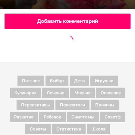
Питание
Выбор
Дети
Игрушки
Кулинария
Лечение
Мнение
Описание
Перспективы
Показатели
Причины
Развитие
Ребенок
Симптомы
Советф
Советы
Статистика
Школа