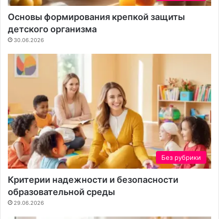
я
с
к
т
Основы формирования крепкой защиты
о
к
детского организма
н
а
30.06.2026
т
е
н
т
а
Без рубрики
Критерии надежности и безопасности
образовательной среды
29.06.2026