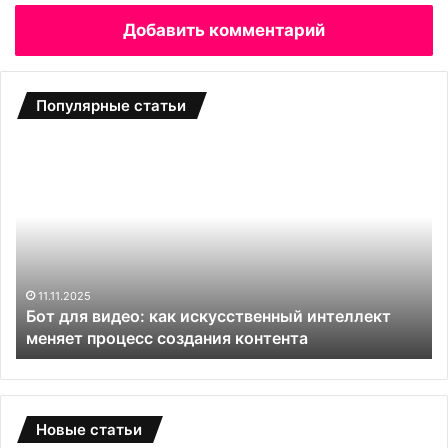
Добавить комментарий
Популярные статьи
Б
С
о
а
т
д
д
о
л
в
я
ы
в
е
и
т
11.11.2025
и
Бот для видео: как искусственный интеллект
д
е
меняет процесс создания контента
е
п
о
л
:
и
к
ц
а
ы
Новые статьи
к
и