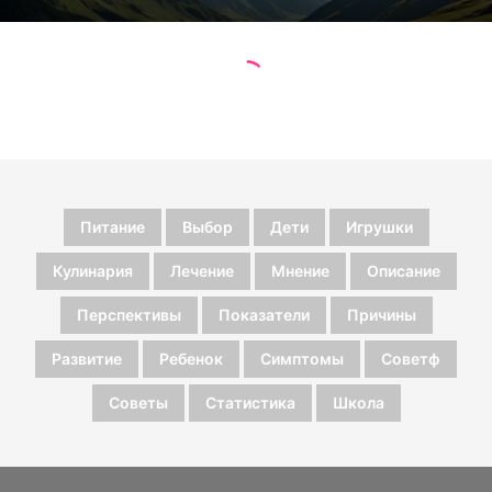
Питание
Выбор
Дети
Игрушки
Кулинария
Лечение
Мнение
Описание
Перспективы
Показатели
Причины
Развитие
Ребенок
Симптомы
Советф
Советы
Статистика
Школа