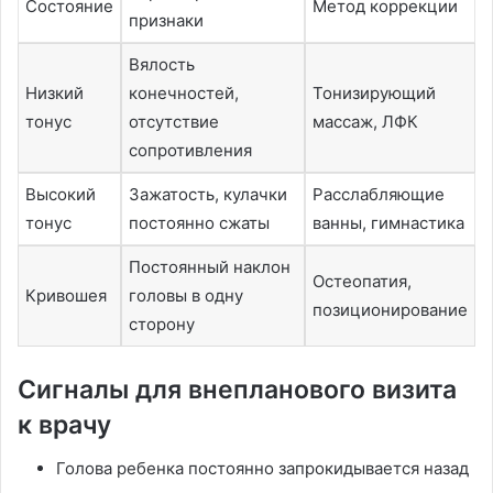
Состояние
Метод коррекции
признаки
Вялость
Низкий
конечностей,
Тонизирующий
тонус
отсутствие
массаж, ЛФК
сопротивления
Высокий
Зажатость, кулачки
Расслабляющие
тонус
постоянно сжаты
ванны, гимнастика
Постоянный наклон
Остеопатия,
Кривошея
головы в одну
позиционирование
сторону
Сигналы для внепланового визита
к врачу
Голова ребенка постоянно запрокидывается назад