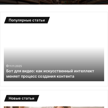
Популярные статьи
Б
С
о
а
т
д
д
о
л
в
я
ы
в
е
и
т
11.11.2025
и
Бот для видео: как искусственный интеллект
д
е
меняет процесс создания контента
е
п
о
л
:
и
к
ц
а
ы
Новые статьи
к
и
и
з