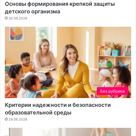
к
т
Основы формирования крепкой защиты
о
к
детского организма
н
а
30.06.2026
т
е
н
т
а
Без рубрики
Критерии надежности и безопасности
образовательной среды
29.06.2026