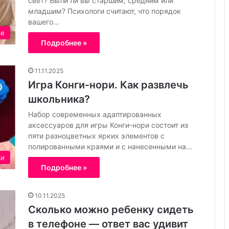
свет? Были ли вы старшим, средним или
с
младшим? Психологи считают, что порядок
т
вашего…
о
ие
т
Подробнее »
е
11.11.2025
Игра Конги-нори. Как развлечь
школьника?
Набор современных адаптированных
аксессуаров для игры Конги-нори состоит из
пяти разноцветных ярких элементов с
полированными краями и с нанесенными на…
ки
Подробнее »
10.11.2025
Сколько можно ребенку сидеть
в телефоне — ответ вас удивит