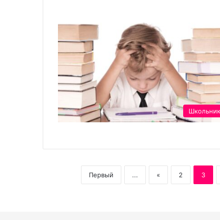
Школьни
Первый
...
«
2
3