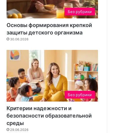
с
а
с
ш
Без рубрики
о
е
з
г
Основы формирования крепкой
д
о
защиты детского организма
а
у
30.06.2026
н
ч
и
а
я
с
к
т
о
к
н
а
т
е
н
Без рубрики
т
а
Критерии надежности и
безопасности образовательной
среды
29.06.2026