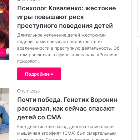
т
аказ:
Химчистка дивана на дому:
Психолог Коваленко: жестокие
к
возможности
удобство, качество и забота о
а
игры повышают риск
чистоте
д
преступного поведения детей
и
в
Длительное увлечение детей жестокими
а
видеоиграми повышает вероятность их
н
вовлеченности в преступную деятельность. Об
ие
а
этом рассказал в эфире телеканала «Россия»
н
психолог…
а
д
Подробнее »
о
м
13.11.2025
у
Почти победа. Генетик Воронин
:
у
рассказал, как сейчас спасают
д
детей со СМА
о
б
Еще десятилетие назад диагноз «спинальная
с
мышечная атрофия» (СМА) был смертельным
т
приговором. Сегодня у пациентов появился