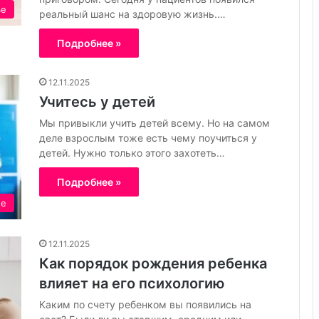
ье
в
реальный шанс на здоровую жизнь.…
о
,
Подробнее »
к
а
12.11.2025
ч
Учитесь у детей
е
с
Мы привыкли учить детей всему. Но на самом
т
деле взрослым тоже есть чему поучиться у
в
детей. Нужно только этого захотеть…
о
и
Подробнее »
з
ие
а
б
о
12.11.2025
т
Как порядок рождения ребенка
а
о
влияет на его психологию
ч
Каким по счету ребенком вы появились на
и