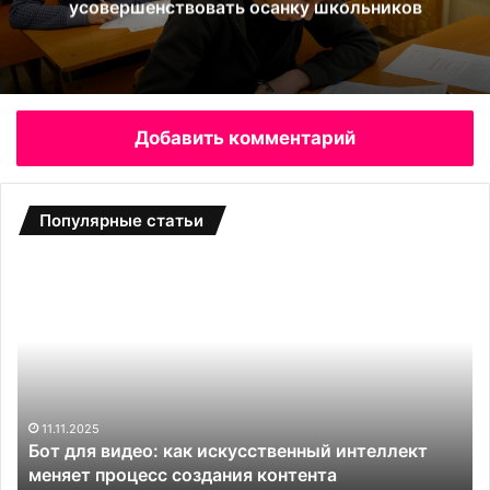
усовершенствовать осанку школьников
Добавить комментарий
Популярные статьи
Б
С
о
а
т
д
д
о
л
в
я
ы
в
е
и
т
11.11.2025
и
Бот для видео: как искусственный интеллект
д
е
меняет процесс создания контента
е
п