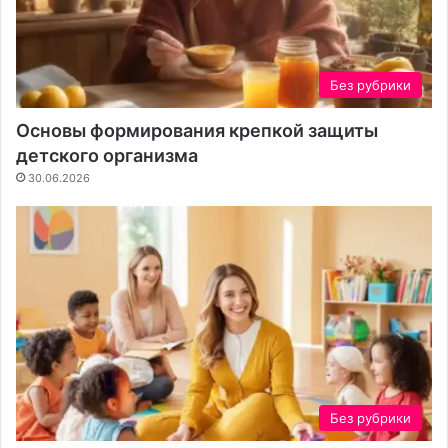
д
о
а
у
н
ч
и
а
Без рубрики
я
с
к
т
Основы формирования крепкой защиты
о
к
детского организма
н
а
30.06.2026
т
е
н
т
а
Без рубрики