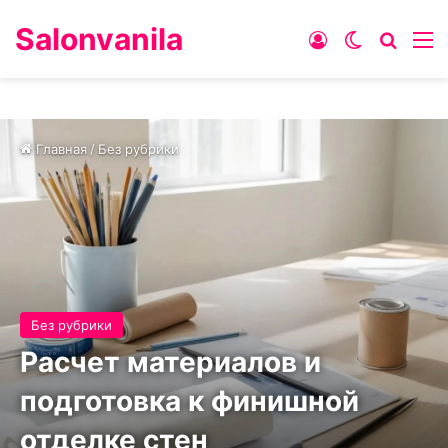
Salonvanila
Войти
Switch ski
Искат
М
Главная
/
Без рубрики
Без рубрики
Расчет материалов и
подготовка к финишной
отделке стен