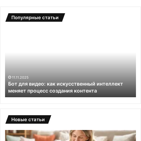
Популярные статьи
Б
С
о
а
т
д
д
о
л
в
я
ы
в
е
и
т
11.11.2025
и
Бот для видео: как искусственный интеллект
д
е
меняет процесс создания контента
е
п
о
л
:
и
к
ц
а
ы
Новые статьи
к
и
и
з
с
п