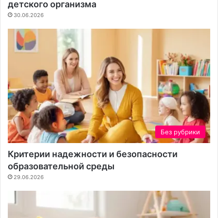
детского организма
н
а
30.06.2026
т
е
н
т
а
Без рубрики
Критерии надежности и безопасности
образовательной среды
29.06.2026